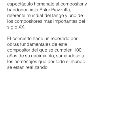
espectáculo homenaje al compositor y
bandoneonista Ástor Piazzolla,
referente mundial del tango y uno de
los compositores más importantes del
siglo XX.
El concierto hace un recorrido por
obras fundamentales de este
compositor del que se cumplen 100
años de su nacimiento, sumándose a
los homenajes que por todo el mundo
se están realizando.
Un concierto único que brinda una
experiencia completa y didáctica a la
vez, una oportunidad exclusiva de
conocer de un modo íntegro la obra de
este compositor de reconocimiento
mundial.